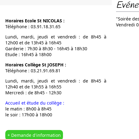
Evénem
Notre Proje
Calendrier
"Soirée des
Horaires Ecole St NICOLAS :
L’OGEC
Vendredi 0
Téléphone : 03.91.18.31.65
L’APEL
Lundi, mardi, jeudi et vendredi : de 8h45 à
Nous situer
12h00 et de 13h45 à 16h45
Garderie : 7h30 à 8h30 - 16h45 à 18h30
Etude : 16h45 à 18h00
Horaires Collège St JOSEPH :
Téléphone : 03.21.91.69.81
Lundi, mardi, jeudi et vendredi : de 8h45 à
12h40 et de 13h55 à 16h55
Mercredi : de 8h45 - 12h30
Accueil et étude du collège :
le matin : 8h00 à 8h45
le soir : 17h00 à 18h00
+ Demande d'information