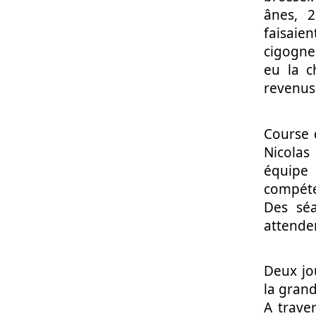
ânes, 2
faisaie
cigognes
eu la c
revenus 
Course 
Nicolas 
équipe
compéte
Des séa
attende
Deux jo
la grand
A traver