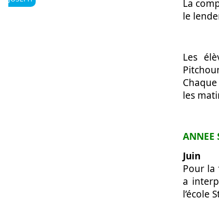
La comp
le lend
Les élè
Pitchoun
Chaque e
les mati
ANNEE 
Juin
Pour la 
a inter
l’école 