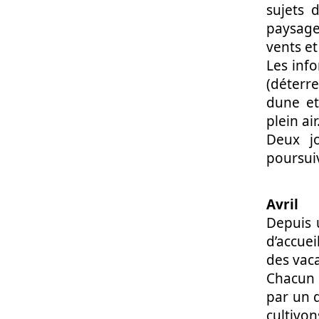
sujets d
paysage
vents et
Les info
(déterr
dune et
plein air.
Deux jo
poursui
Avril
Depuis 
d’accuei
des vac
Chacun 
par un d
cultivon