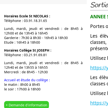
Sorti
Notre Proje
Calendrier
ANNEE 
Horaires Ecole St NICOLAS :
L’OGEC
Téléphone : 03.91.18.31.65
L’APEL
Portes o
Lundi, mardi, jeudi et vendredi : de 8h45 à
Nous situer
12h00 et de 13h45 à 16h45
Les élè
Garderie : 7h30 à 8h30 - 16h45 à 18h30
classes,
Etude : 16h45 à 18h00
présent
Horaires Collège St JOSEPH :
Téléphone : 03.21.91.69.81
Utilisez 
Lundi, mardi, jeudi et vendredi : de 8h45 à
https:/
12h40 et de 13h55 à 16h55
Mercredi : de 8h45 - 12h30
Les élè
Accueil et étude du collège :
classes
le matin : 8h00 à 8h45
le soir : 17h00 à 18h00
Utilisez 
https:/
+ Demande d'information