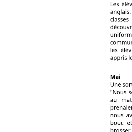
Les élè
anglais
classes
découvr
uniforme
communi
les élè
appris l
Mai
Une sort
"Nous s
au mat
prenaie
nous av
bouc e
brosser